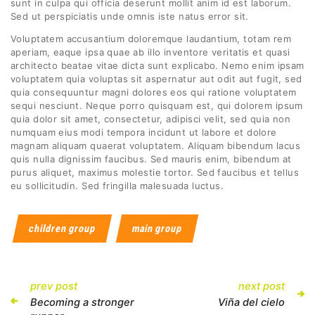
sunt in culpa qui officia deserunt mollit anim id est laborum.
Sed ut perspiciatis unde omnis iste natus error sit.
Voluptatem accusantium doloremque laudantium, totam rem
aperiam, eaque ipsa quae ab illo inventore veritatis et quasi
architecto beatae vitae dicta sunt explicabo. Nemo enim ipsam
voluptatem quia voluptas sit aspernatur aut odit aut fugit, sed
quia consequuntur magni dolores eos qui ratione voluptatem
sequi nesciunt. Neque porro quisquam est, qui dolorem ipsum
quia dolor sit amet, consectetur, adipisci velit, sed quia non
numquam eius modi tempora incidunt ut labore et dolore
magnam aliquam quaerat voluptatem. Aliquam bibendum lacus
quis nulla dignissim faucibus. Sed mauris enim, bibendum at
purus aliquet, maximus molestie tortor. Sed faucibus et tellus
eu sollicitudin. Sed fringilla malesuada luctus.
children group
main group
Navegación
Previous
prev post
next post
Next
post:
post:
Becoming a stronger
Viña del cielo